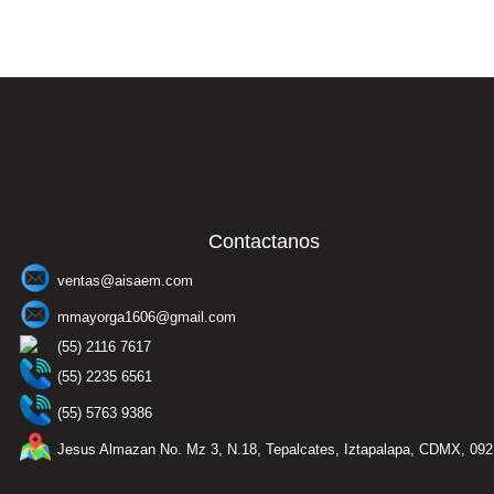
Contactanos
ventas@aisaem.com
mmayorga1606@gmail.com
(55) 2116 7617
(55) 2235 6561
(55) 5763 9386
Jesus Almazan No. Mz 3, N.18, Tepalcates, Iztapalapa, CDMX, 09